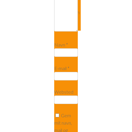
deserunt
mollit anim
id est
laborum.
Navn
*
E-mail
*
Websted
Gem
mit navn,
mail og